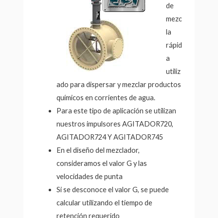
de
mezc
la
rápid
a
utiliz
ado para dispersar y mezclar productos
químicos en corrientes de agua.
Para este tipo de aplicación se utilizan
nuestros impulsores AGITADOR720,
AGITADOR724 Y AGITADOR745
En el diseño del mezclador,
consideramos el valor G y las
velocidades de punta
Si se desconoce el valor G, se puede
calcular utilizando el tiempo de
retención requerido