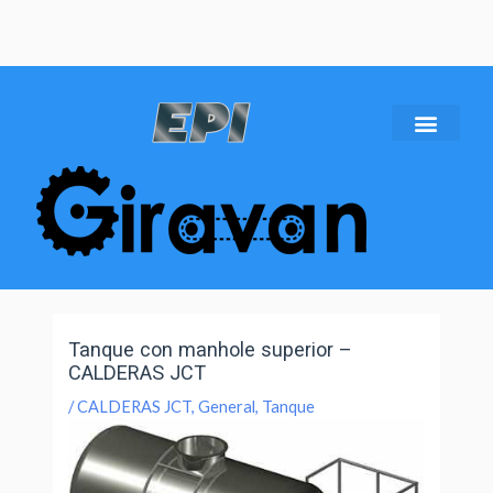
Tanque con manhole superior –
CALDERAS JCT
/
CALDERAS JCT
,
General
,
Tanque