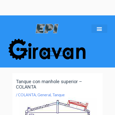
Tanque con manhole superior –
COLANTA
/
COLANTA
,
General
,
Tanque