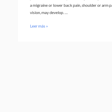
a migraine or lower back pain, shoulder or arm p
vision, may develop. …
Leer más »