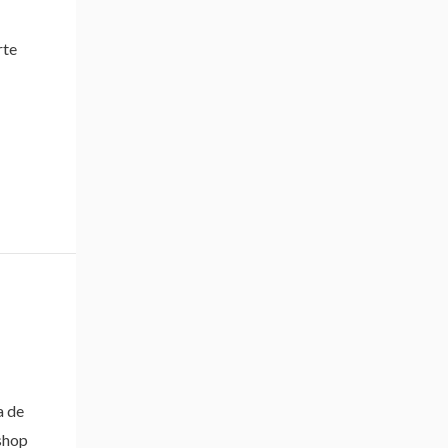
rte
a de
 shop